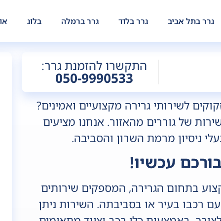
גרר בתל אביב
גרר בלוד
גרר ברמלה
בלוג
או
התקשרו להזמנת גרר:
050-9990533
וקים לשירותי גרירה מקצועיים ואמינים?
שירות של גוררים מהאזור. אנחנו מציעים
עלי ניסיון מרמת השרון והסביבה.
ורכם עכשיו!
קצוע בתחום הגרירה, המספקים שירותים
ם רכבו בעיר או בסביבתה. השירות ניתן
ונים, 24/7, בהתאם לצורך, באמצעות כלי רכב וציוד מתאימים