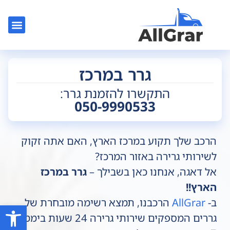
צור קשר
גרר בלוד
גרר בתל אב
גרר רכב
גרר בר
גרר במרכז
התקשרו להזמנת גרר:
050-9990533
הרכב שלך תקוע במרכז הארץ, האם אתה זקוק
לשירותי גרירה באזור המרכז?
אל דאגה, אנחנו כאן בשבילך –
גרר במרכז
הארץ!!
ב-
AllGrar
הרכבנו, תמצא רשימה מובחרת של
פתח סרגל
גררים המספקים שירותי גרירה 24 שעות ביממה,