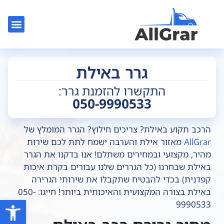
צור קשר
גרר בלוד
גרר בתל אב
גרר רכב
גרר בר
גרר באילת
התקשרו להזמנת גרר:
050-9990533
הרכב תקוע באילת? צריכים חילוץ? הגרר המומלץ של
AllGrar
מאזור אילת והערבה ישמח לתת לכם שירות
מהיר, מקצועי ובמחירים משתלם! אנו בדקנו את הגרר
באילת שבחרנו (כל הגררים שלנו עבורים בקרת איכות
קפדנית) בכדי להבטיח שתקבלו את שירותי הגרירה
באילת בצורה המקצועית והאיכותית ביותר! חייגו: 050-
פתח סרגל
9990533