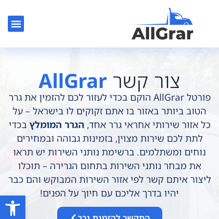
צור קשר
גרר בלוד
גרר בתל אב
גרר רכב
גרר בר
צור קשר
AllGrar
פורטל AllGrar הוקם בכדי לעזור לכם להזמין את גרר
הטוב ביותר באזור בו אתם זקוקים לו בישראל – על
כל אזור שירותי אחראי גרר אחד,
הגרר המומלץ
בכדי
לתת לכם שירות מצוין, בזמינות גבוהה ובמחירים
נוחים ומשתלמים. ברשימת נותני השירות יש תראו
את מבחר נותני השירות בתחום הגרירה – תוכלו
ליצור איתם קשר לפי אזור השירות המבוקש והם כבר
יהיו בדרך אליכם עם חיוך על הפנים!
פתח סרגל
התקשר להזמנת גרר