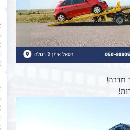
 חדרה!
ות!