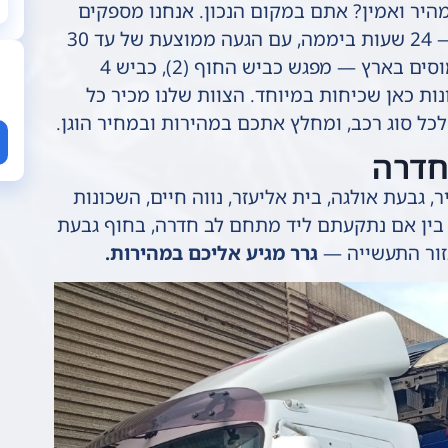
יר ואמין? אתם במקום הנכון. אנחנו מספקים
שירותי גרר וחילוץ בחדרה ובכל הסביבה — 24 שעות ביממה, עם הגעה ממוצעת של עד 30
דקות. חדרה יושבת על אחד הצמתים העמוסים בארץ — מפגש כביש החוף (2), כביש 4
ותאונות כאן שכיחות במיוחד. הצוות שלנו מכיר כל
כל סוג רכב, ומחלץ אתכם במהירות ובמחיר הוגן.
חדרה
, גבעת אולגה, בית אליעזר, נווה חיים, השכונות
). בין אם נתקעתם ליד מתחם לב חדרה, בחוף גבעת
זור התעשייה —
גרר מגיע אליכם במהירות.