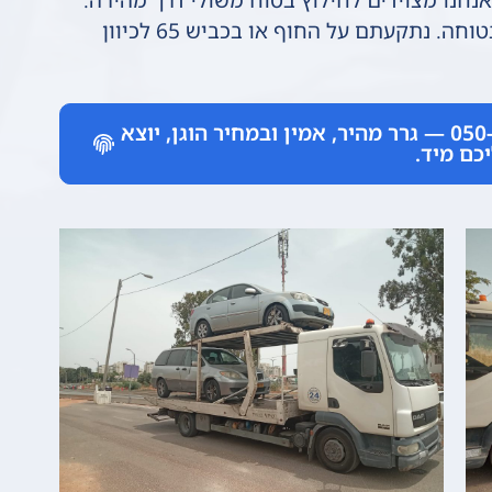
סימון, גרירה מיידית ופינוי הרכב לנקודה בטוחה. נתקעתם על החוף או בכביש 65 לכיוון
אל תישארו תקועים. חייגו 050-9990533 — גרר מהיר, אמין ובמחיר הוגן, יוצא
כם מיד.