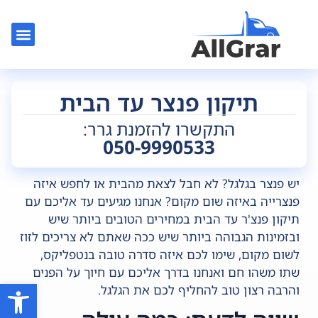
צור קשר
גרר בלוד
גרר בתל אב
גרר רכב
גרר בר
תיקון פנצר עד הבית
התקשרו להזמנת גרר:
050-9990533
יש פנצר בגלגל? לא חבל לצאת מהבית או לחפש איזה
פנצרייה באיזה שום מקום? אנחנו מגיעים עד אליכם עם
תיקון פנצ'ר עד הבית במחירים הטובים ביותר שיש
ובזמינות הגבוהה ביותר שיש ככה שאתם לא צריכים לזוז
לשום מקום, שימו לכם איזה סדרה טובה בנטפליקס,
שתו משהו חם ואנחנו בדרך אליכם עם חיוך על הפנים
פתח סרגל
והרבה רצון טוב להחליף לכם את הגלגל.