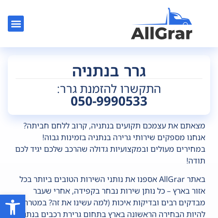
צור קשר
גרר בלוד
גרר בתל אב
גרר רכב
גרר בר
גרר בנתניה
התקשרו להזמנת גרר:
050-9990533
מצאתם את עצמכם תקועים בנתניה, קרוב ללחם חביתה?
אנחנו מספקים שירותי גרירה בנתניה בזמינות גבוה!
במחירים מעולים ובמקצועיות גדולה שהרכב שלכם יגיד לכם
תודה!
באתר AllGrar אספנו את נותני השירות הטובים ביותר בכל
אזור בארץ – כל נותן שירות נבחר בקפידה, אחרי שעבר
פתח סרגל
מבדקים רבים ובדיקות איכות (למה עשינו את זה? במטרה
להיות הבחירה הראשונה בארץ בתחום גרירת רכבים בנתניה)