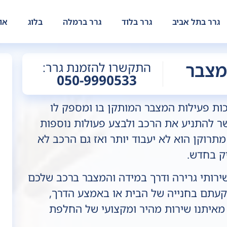
גרר בתל אביב
גרר בלוד
גרר ברמלה
בלוג
או
מצבר
התקשרו להזמנת גרר:
050-9990533
כות פעילות המצבר המותקן בו ומספק לו
שר להתניע את הרכב ולבצע פעולות נוספות
רוקן הוא לא יעבוד יותר ואז גם הרכב לא
אחלה
ממלי
יק בחדש.
רותי גרירה ודרך במידה והמצבר ברכב שלכם
תקעתם בחנייה של הבית או באמצע הדרך,
 מאיתנו שירות מהיר ומקצועי של החלפת